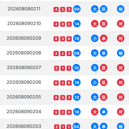
202608090211
09
大
双
错
4
2
3
202608090210
14
大
双
对
4
8
2
202608090209
19
小
单
对
8
3
8
202608090208
08
大
单
错
3
2
3
202608090207
10
大
双
对
2
1
7
202608090206
16
小
双
对
6
2
8
202608090205
12
大
双
对
6
3
3
202608090204
16
大
单
对
8
2
6
202608090203
04
大
单
错
2
1
1