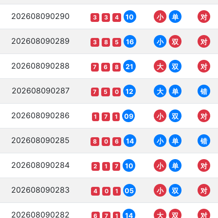
202608090290
10
小
单
对
3
3
4
202608090289
16
小
双
对
3
8
5
202608090288
21
大
双
对
7
6
8
202608090287
12
大
单
错
7
5
0
202608090286
09
小
双
对
1
7
1
202608090285
14
小
单
错
8
0
6
202608090284
10
小
单
对
2
1
7
202608090283
05
小
双
对
4
0
1
202608090282
14
大
双
对
6
7
1