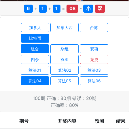
6
+
1
+
1
=
08
-
小
双
加拿大
加拿大西
台湾
比特币
组合
杀组
双项
四余
双组
龙虎
算法01
算法02
算法03
算法04
算法05
算法06
100
期 正确：
80
期 错误：
20
期
正确率：
80
%
期号
开奖内容
预测
结果