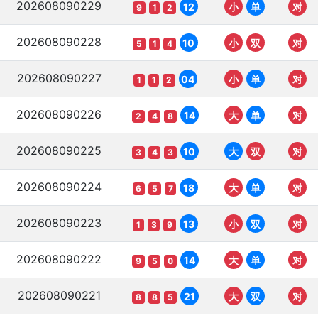
202608090229
12
小
单
对
9
1
2
202608090228
10
小
双
对
5
1
4
202608090227
04
小
单
对
1
1
2
202608090226
14
大
单
对
2
4
8
202608090225
10
大
双
对
3
4
3
202608090224
18
大
单
对
6
5
7
202608090223
13
小
双
对
1
3
9
202608090222
14
大
单
对
9
5
0
202608090221
21
大
双
对
8
8
5