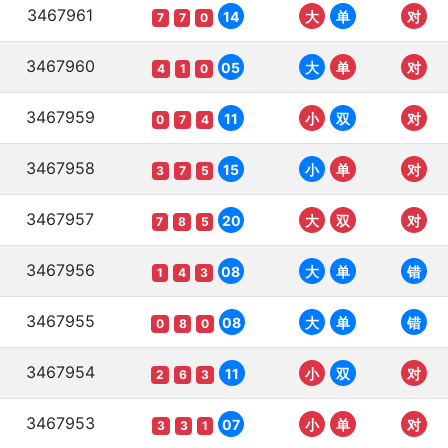
3467961
14
大
单
对
7
7
0
3467960
05
大
单
对
4
1
0
3467959
11
小
双
对
0
7
4
3467958
15
小
单
对
3
7
5
3467957
20
大
双
对
7
8
5
3467956
08
大
单
错
1
4
3
3467955
08
大
单
错
0
8
0
3467954
11
小
双
对
2
6
3
3467953
07
小
单
对
3
3
1