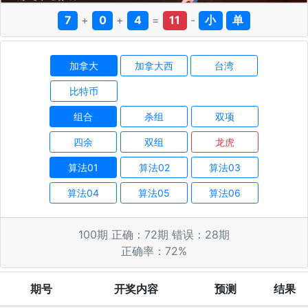
7
+
0
+
4
=
11
-
小
单
加拿大
加拿大西
台湾
比特币
组合
杀组
双项
四余
双组
龙虎
算法01
算法02
算法03
算法04
算法05
算法06
100
期 正确：
72
期 错误：
28
期
正确率：
72
%
期号
开奖内容
预测
结果