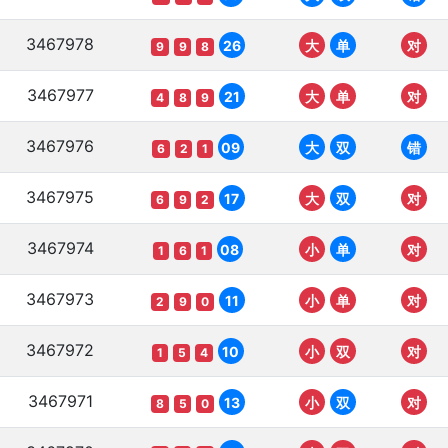
3467978
26
大
单
对
9
9
8
3467977
21
大
单
对
4
8
9
3467976
09
大
双
错
6
2
1
3467975
17
大
双
对
6
9
2
3467974
08
小
单
对
1
6
1
3467973
11
小
单
对
2
9
0
3467972
10
小
双
对
1
5
4
3467971
13
小
双
对
8
5
0