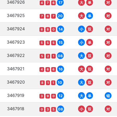
3467926
17
大
单
对
4
7
6
3467925
20
大
单
对
7
6
7
3467924
14
小
双
对
6
8
0
3467923
15
小
单
对
5
5
5
3467922
08
大
双
对
5
2
1
3467921
16
大
双
对
4
6
6
3467920
10
大
双
对
8
1
1
3467919
12
大
单
错
3
9
0
3467918
08
小
双
对
0
3
5