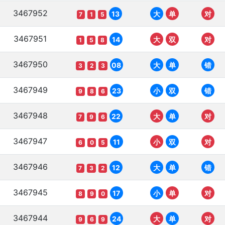
3467952
13
大
单
对
7
1
5
3467951
14
大
双
对
1
5
8
3467950
08
大
单
错
3
2
3
3467949
23
小
双
错
9
8
6
3467948
22
大
单
对
7
9
6
3467947
11
小
双
对
6
0
5
3467946
12
大
单
错
7
3
2
3467945
17
小
单
对
8
9
0
3467944
24
大
单
对
9
6
9