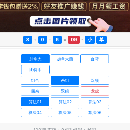
3
+
0
+
6
=
09
-
小
单
加拿大
加拿大西
台湾
比特币
组合
杀组
双项
四余
双组
龙虎
算法01
算法02
算法03
算法04
算法05
算法06
100
期 正确：
84
期 错误：
16
期