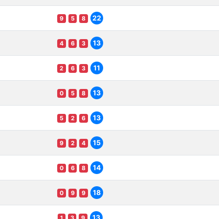
22
9
5
8
13
4
6
3
11
2
6
3
13
0
5
8
13
5
2
6
15
9
2
4
14
0
6
8
18
0
9
9
13
1
3
9