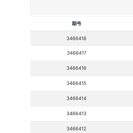
期号
3466418
3466417
3466416
3466415
3466414
3466413
3466412