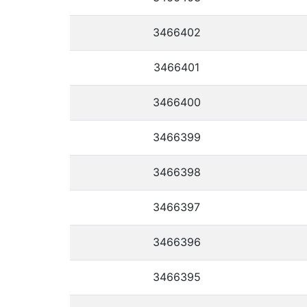
3466402
3466401
3466400
3466399
3466398
3466397
3466396
3466395