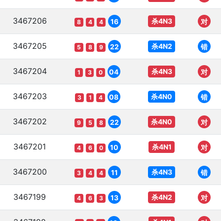
3467206
杀4N3
16
对
8
4
4
3467205
杀4N2
22
错
5
8
9
3467204
杀4N3
04
对
1
3
0
3467203
杀4N0
08
错
3
1
4
3467202
杀4N0
22
对
9
5
8
3467201
杀4N1
10
对
4
6
0
3467200
杀4N3
11
错
3
4
4
3467199
杀4N2
13
对
4
6
3