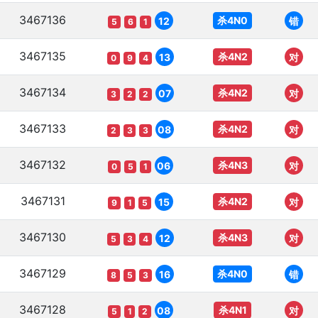
3467136
杀4N0
12
错
5
6
1
3467135
杀4N2
13
对
0
9
4
3467134
杀4N2
07
对
3
2
2
3467133
杀4N2
08
对
2
3
3
3467132
杀4N3
06
对
0
5
1
3467131
杀4N2
15
对
9
1
5
3467130
杀4N3
12
对
5
3
4
3467129
杀4N0
16
错
8
5
3
3467128
杀4N1
08
对
5
1
2