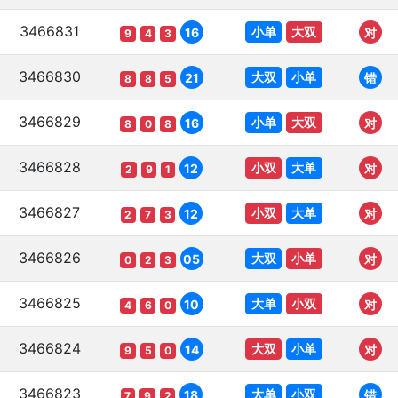
3466831
小单
大双
16
对
9
4
3
3466830
大双
小单
21
错
8
8
5
3466829
小单
大双
16
对
8
0
8
3466828
小双
大单
12
对
2
9
1
3466827
小双
大单
12
对
2
7
3
3466826
大双
小单
05
对
0
2
3
3466825
大单
小双
10
对
4
6
0
3466824
大双
小单
14
对
9
5
0
3466823
大单
小双
18
错
7
9
2