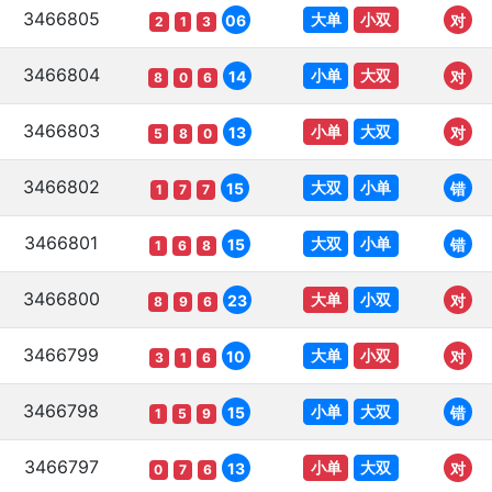
3466805
大单
小双
06
对
2
1
3
3466804
小单
大双
14
对
8
0
6
3466803
小单
大双
13
对
5
8
0
3466802
大双
小单
15
错
1
7
7
3466801
大双
小单
15
错
1
6
8
3466800
大单
小双
23
对
8
9
6
3466799
大单
小双
10
对
3
1
6
3466798
小单
大双
15
错
1
5
9
3466797
小单
大双
13
对
0
7
6