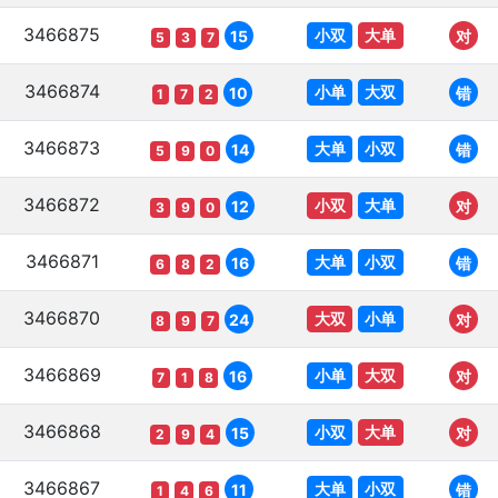
3466875
小双
大单
15
对
5
3
7
3466874
小单
大双
10
错
1
7
2
3466873
大单
小双
14
错
5
9
0
3466872
小双
大单
12
对
3
9
0
3466871
大单
小双
16
错
6
8
2
3466870
大双
小单
24
对
8
9
7
3466869
小单
大双
16
对
7
1
8
3466868
小双
大单
15
对
2
9
4
3466867
大单
小双
11
错
1
4
6