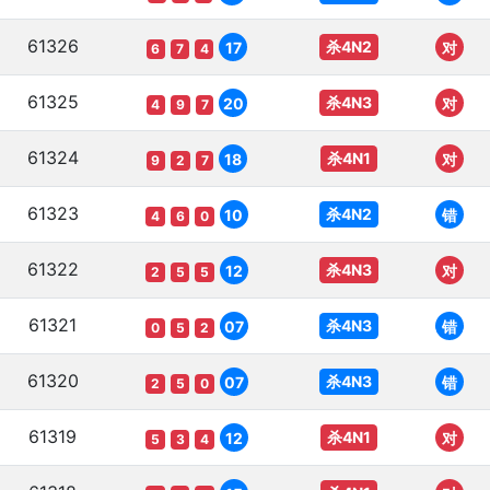
61326
杀4N2
17
对
6
7
4
61325
杀4N3
20
对
4
9
7
61324
杀4N1
18
对
9
2
7
61323
杀4N2
10
错
4
6
0
61322
杀4N3
12
对
2
5
5
61321
杀4N3
07
错
0
5
2
61320
杀4N3
07
错
2
5
0
61319
杀4N1
12
对
5
3
4