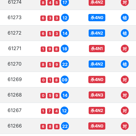
61274
杀4N2
17
对
8
4
5
61273
杀4N0
12
错
6
3
3
61272
杀4N2
14
错
6
5
3
61271
杀4N1
18
对
1
9
8
61270
杀4N2
22
错
8
5
9
61269
杀4N0
09
对
0
1
8
61268
杀4N3
14
对
0
5
9
61267
杀4N2
12
对
1
7
4
61266
杀4N0
22
对
6
8
8