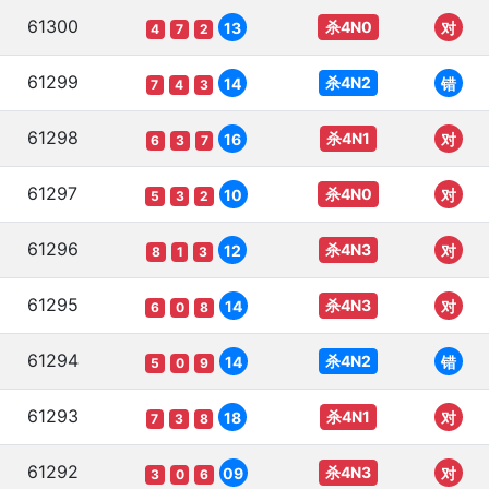
61300
杀4N0
13
对
4
7
2
61299
杀4N2
14
错
7
4
3
61298
杀4N1
16
对
6
3
7
61297
杀4N0
10
对
5
3
2
61296
杀4N3
12
对
8
1
3
61295
杀4N3
14
对
6
0
8
61294
杀4N2
14
错
5
0
9
61293
杀4N1
18
对
7
3
8
61292
杀4N3
09
对
3
0
6