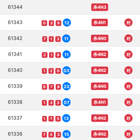
61344
杀4N3
61343
杀4N1
12
对
0
3
9
61342
杀4N0
11
对
7
1
3
61341
杀4N2
11
对
2
1
8
61340
杀4N2
03
对
1
2
0
61339
杀4N0
23
对
8
7
8
61338
杀4N1
07
对
1
3
3
61337
杀4N2
13
对
1
7
5
61336
杀4N2
15
对
7
5
3