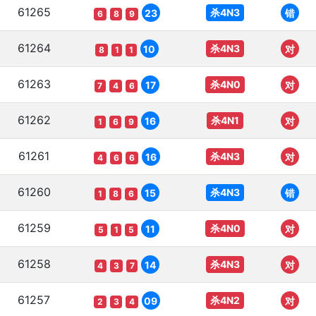
61265
杀4N3
23
错
6
8
9
61264
杀4N3
10
对
8
1
1
61263
杀4N0
17
对
7
4
6
61262
杀4N1
16
对
1
6
9
61261
杀4N3
16
对
4
6
6
61260
杀4N3
15
错
1
8
6
61259
杀4N0
11
对
5
1
5
61258
杀4N3
14
对
4
3
7
61257
杀4N2
09
对
2
3
4