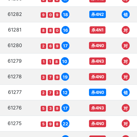
61282
杀4N2
18
错
9
0
9
61281
杀4N1
16
对
8
8
0
61280
杀4N0
17
对
2
6
9
61279
杀4N3
10
对
1
1
8
61278
杀4N0
19
对
3
7
9
61277
杀4N0
12
错
2
7
3
61276
杀4N3
17
对
5
3
9
61275
杀4N0
22
对
5
9
8