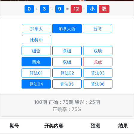
0
+
3
+
9
=
12
-
小
双
加拿大
加拿大西
台湾
比特币
组合
杀组
双项
四余
双组
龙虎
算法01
算法02
算法03
算法04
算法05
算法06
100
期 正确：
75
期 错误：
25
期
正确率：
75
%
期号
开奖内容
预测
结果