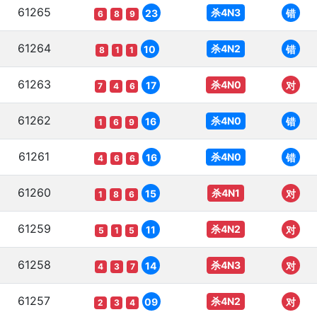
61265
杀4N3
23
错
6
8
9
61264
杀4N2
10
错
8
1
1
61263
杀4N0
17
对
7
4
6
61262
杀4N0
16
错
1
6
9
61261
杀4N0
16
错
4
6
6
61260
杀4N1
15
对
1
8
6
61259
杀4N2
11
对
5
1
5
61258
杀4N3
14
对
4
3
7
61257
杀4N2
09
对
2
3
4