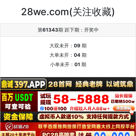
28we.com(关注收藏)
第
61343
期 距下期：
开奖中
大双未开：
09
期
大单未开：
04
期
小单未开：
01
期