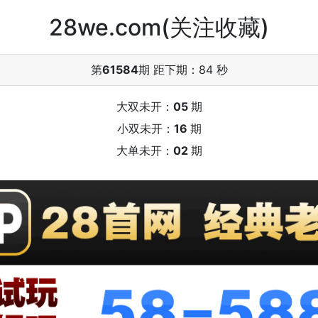
28we.com(关注收藏)
第
61584
期 距下期：
83 秒
大双未开：
05
期
小双未开：
16
期
大单未开：
02
期