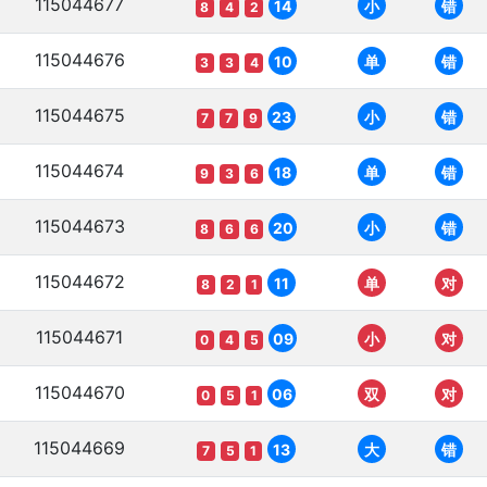
115044677
14
小
错
8
4
2
115044676
10
单
错
3
3
4
115044675
23
小
错
7
7
9
115044674
18
单
错
9
3
6
115044673
20
小
错
8
6
6
115044672
11
单
对
8
2
1
115044671
09
小
对
0
4
5
115044670
06
双
对
0
5
1
115044669
13
大
错
7
5
1