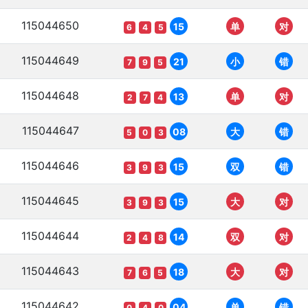
115044650
15
单
对
6
4
5
115044649
21
小
错
7
9
5
115044648
13
单
对
2
7
4
115044647
08
大
错
5
0
3
115044646
15
双
错
3
9
3
115044645
15
大
对
3
9
3
115044644
14
双
对
2
4
8
115044643
18
大
对
7
6
5
115044642
04
单
错
0
4
0