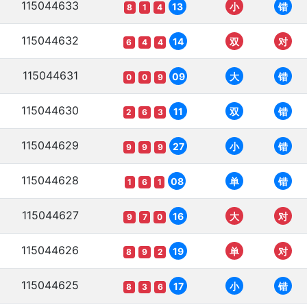
115044633
13
小
错
8
1
4
115044632
14
双
对
6
4
4
115044631
09
大
错
0
0
9
115044630
11
双
错
2
6
3
115044629
27
小
错
9
9
9
115044628
08
单
错
1
6
1
115044627
16
大
对
9
7
0
115044626
19
单
对
8
9
2
115044625
17
小
错
8
3
6