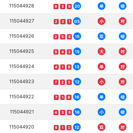
115044928
20
单
错
8
3
9
115044927
05
小
对
2
2
1
115044926
15
双
错
2
5
8
115044925
15
大
对
9
4
2
115044924
13
单
对
4
1
8
115044923
12
小
对
7
2
3
115044922
16
单
错
7
1
8
115044921
16
小
错
4
3
9
115044920
12
双
对
9
1
2