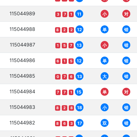
115044989
11
小
对
3
7
1
115044988
12
单
错
8
2
2
115044987
13
小
错
1
5
7
115044986
12
单
错
6
1
5
115044985
13
大
错
0
7
6
115044984
15
单
对
7
7
1
115044983
18
小
错
8
2
8
115044982
17
双
错
8
6
3