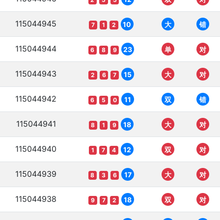
115044945
10
大
错
7
1
2
115044944
23
单
对
6
8
9
115044943
15
大
对
2
6
7
115044942
11
双
错
6
5
0
115044941
18
大
对
8
1
9
115044940
12
双
对
1
7
4
115044939
17
大
对
8
3
6
115044938
18
双
对
9
7
2