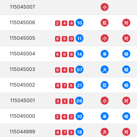
115045007
小
115045006
10
双
对
2
4
4
115045005
11
小
对
6
5
0
115045004
14
单
错
6
0
8
115045003
07
大
错
0
4
3
115045002
21
双
错
9
7
5
115045001
06
小
对
3
2
1
115045000
10
单
错
2
6
2
115044999
18
大
对
8
7
3