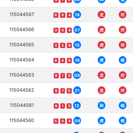
115044567
19
龙
对
6
9
4
115044566
07
虎
对
3
0
4
115044565
15
虎
对
3
3
9
115044564
18
虎
错
6
6
6
115044563
09
龙
对
8
1
0
115044562
21
龙
对
9
7
5
115044561
12
和
错
8
1
3
115044560
09
虎
错
5
0
4