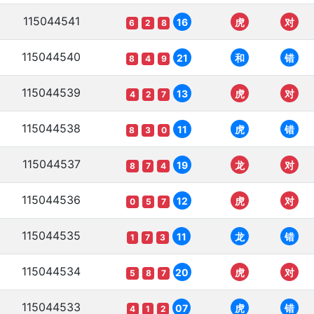
115044541
16
虎
对
6
2
8
115044540
21
和
错
8
4
9
115044539
13
虎
对
4
2
7
115044538
11
虎
错
8
3
0
115044537
19
龙
对
8
7
4
115044536
12
虎
对
0
5
7
115044535
11
龙
错
1
7
3
115044534
20
虎
对
5
8
7
115044533
07
虎
错
4
1
2