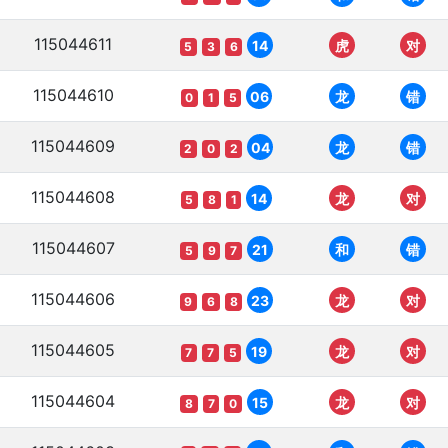
115044611
14
虎
对
5
3
6
115044610
06
龙
错
0
1
5
115044609
04
龙
错
2
0
2
115044608
14
龙
对
5
8
1
115044607
21
和
错
5
9
7
115044606
23
龙
对
9
6
8
115044605
19
龙
对
7
7
5
115044604
15
龙
对
8
7
0