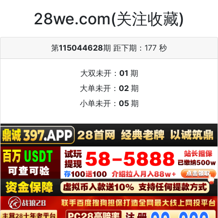
28we.com(关注收藏)
第
115044628
期 距下期：
177 秒
大双未开：
01
期
大单未开：
02
期
小单未开：
05
期