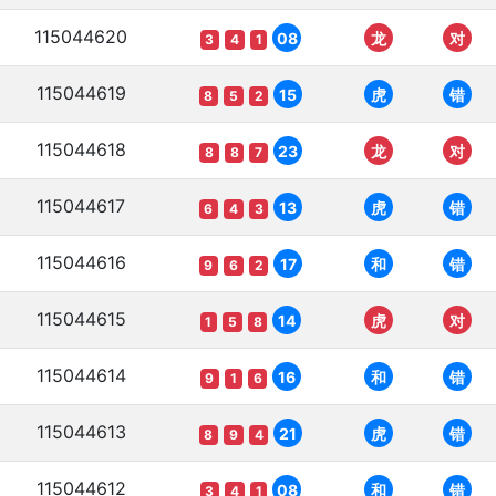
115044620
08
龙
对
3
4
1
115044619
15
虎
错
8
5
2
115044618
23
龙
对
8
8
7
115044617
13
虎
错
6
4
3
115044616
17
和
错
9
6
2
115044615
14
虎
对
1
5
8
115044614
16
和
错
9
1
6
115044613
21
虎
错
8
9
4
115044612
08
和
错
3
4
1