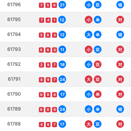
61796
21
小
双
错
7
5
9
61795
12
小
单
对
7
4
1
61794
12
大
单
错
3
6
3
61793
11
小
双
对
5
6
0
61792
18
小
双
对
2
9
7
61791
24
大
双
对
8
9
7
61790
17
小
单
对
0
9
8
61789
24
小
单
错
9
6
9
61788
17
大
双
对
4
6
7