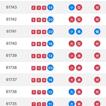
61743
14
小
双
对
2
3
9
61742
20
大
双
对
3
9
8
61741
20
小
单
错
5
9
6
61740
18
大
双
对
6
6
6
61739
13
小
单
对
2
8
3
61738
05
小
单
对
0
2
3
61737
19
大
单
对
5
8
6
61736
13
大
单
对
5
7
1
61735
11
大
单
对
7
3
1