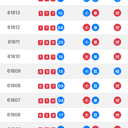
61813
15
小
单
对
1
7
7
61812
08
小
单
对
1
7
0
61811
25
小
单
对
7
9
9
61810
18
大
单
对
7
4
7
61809
15
小
双
错
8
0
7
61808
09
小
双
对
0
2
7
61807
04
小
单
对
3
1
0
61806
17
大
双
对
9
2
6