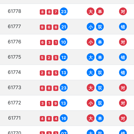
61778
23
大
单
对
8
8
7
61777
21
小
双
错
9
6
6
61776
10
小
单
对
6
3
1
61775
12
大
单
错
5
2
5
61774
13
大
双
错
2
6
5
61773
23
大
双
对
6
8
9
61772
13
小
双
对
3
1
9
61771
16
大
单
对
4
8
4
61770
07
大
双
错
2
3
2