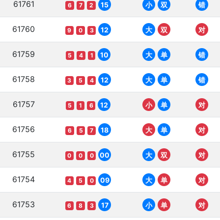
61761
15
小
双
错
6
7
2
61760
12
大
双
对
9
0
3
61759
10
大
单
错
5
4
1
61758
12
大
单
错
3
5
4
61757
12
小
单
对
5
1
6
61756
18
大
单
对
6
5
7
61755
00
大
双
对
0
0
0
61754
09
大
单
对
4
5
0
61753
17
小
单
对
6
8
3