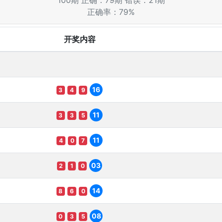
正确率：
79
%
开奖内容
16
3
4
9
11
3
3
5
11
4
0
7
03
2
1
0
14
8
6
0
08
0
3
5