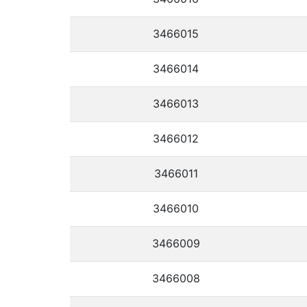
3466015
3466014
3466013
3466012
3466011
3466010
3466009
3466008