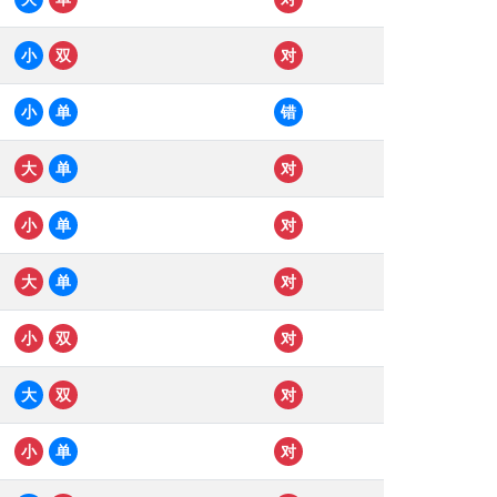
小
双
对
小
单
错
大
单
对
小
单
对
大
单
对
小
双
对
大
双
对
小
单
对